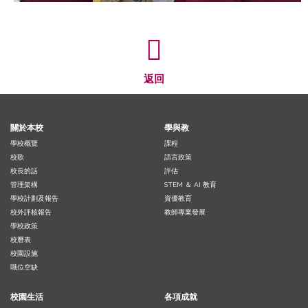
返回
關於本校
學與教
學校概覽
課程
校歌
語言政策
校長的話
評估
管理架構
STEM ＆ AI 教育
學校計劃及報告
資優教育
校外評核報告
教師專業發展
學校政策
校曆表
校園設施
職位空缺
校園生活
各項成就