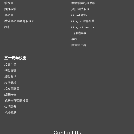
校友會
智能校園行政系統
姊妹學校
資訊科技服務
聖公會
Gmail 電郵
香港聖公會教育服務部
Google 雲端硬碟
捐獻
Google Classroom
上課時間表
表格
圖書館目錄
五十周年校慶
校慶主題
活動概覽
啟動典禮
步行籌款
校友重聚日
綜藝晚會
感恩崇拜暨開放日
金禧聚餐
捐款贊助
Contact Us