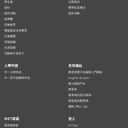
學生會
公開考試
四社
獎學金及獎項
課外活動
課外活動
遊學團
宗教教育
價值觀及生命教育
社會關懷
領袖訓練
生涯規劃
活動相片及影片
入學申請
有用連結
中一入學申請
教育局電子化服務入門網站
中一至中四轉學申請
English Builder
網上閱讀平台
教育局
香港考試及評核局
香港資訊教育城
微軟 Office 365
MST家庭
登入
家長教師會
E-Class