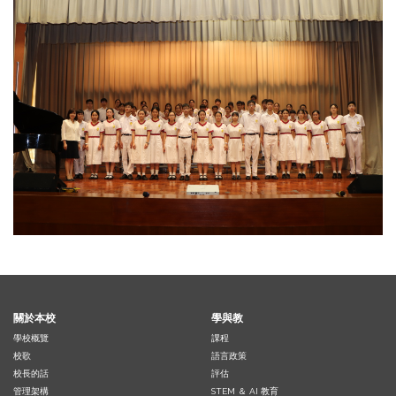
關於本校
學與教
學校概覽
課程
校歌
語言政策
校長的話
評估
管理架構
STEM ＆ AI 教育