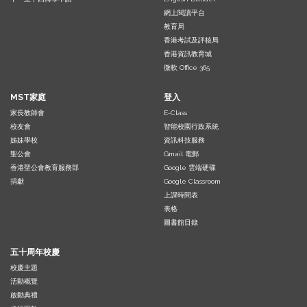
網上閱讀平台
教育局
香港考試及評核局
香港資訊教育城
微軟 Office 365
MST家庭
登入
家長教師會
E-Class
校友會
智能校園行政系統
姊妹學校
資訊科技服務
聖公會
Gmail 電郵
香港聖公會教育服務部
Google 雲端硬碟
捐獻
Google Classroom
上課時間表
表格
圖書館目錄
五十周年校慶
校慶主題
活動概覽
啟動典禮