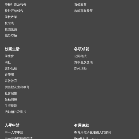
學校計劃及報告
資優教育
校外評核報告
教師專業發展
學校政策
校曆表
校園設施
職位空缺
校園生活
各項成就
學生會
公開考試
四社
獎學金及獎項
課外活動
課外活動
遊學團
宗教教育
價值觀及生命教育
社會關懷
領袖訓練
生涯規劃
活動相片及影片
入學申請
有用連結
中一入學申請
教育局電子化服務入門網站
中一至中四轉學申請
English Builder