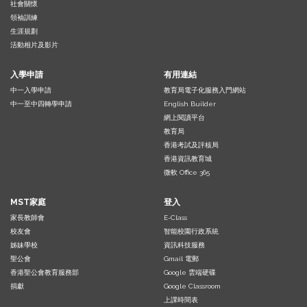
社會關懷
領袖訓練
生涯規劃
活動相片及影片
入學申請
有用連結
中一入學申請
教育局電子化服務入門網站
中一至中四轉學申請
English Builder
網上閱讀平台
教育局
香港考試及評核局
香港資訊教育城
微軟 Office 365
MST家庭
登入
家長教師會
E-Class
校友會
智能校園行政系統
姊妹學校
資訊科技服務
聖公會
Gmail 電郵
香港聖公會教育服務部
Google 雲端硬碟
捐獻
Google Classroom
上課時間表