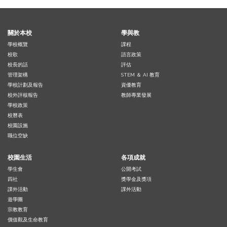
關於本校
學與教
學校概覽
課程
校歌
語言政策
校長的話
評估
管理架構
STEM ＆ AI 教育
學校計劃及報告
資優教育
校外評核報告
教師專業發展
學校政策
校曆表
校園設施
職位空缺
校園生活
各項成就
學生會
公開考試
四社
獎學金及獎項
課外活動
課外活動
遊學團
宗教教育
價值觀及生命教育