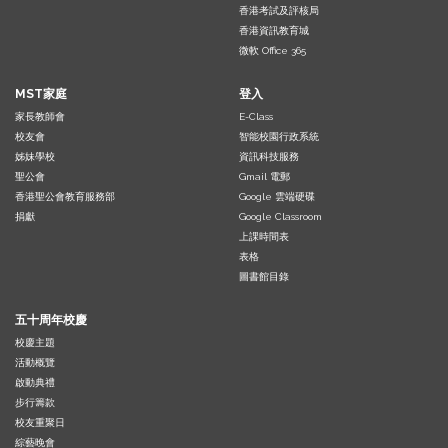
香港考試及評核局
香港資訊教育城
微軟 Office 365
MST家庭
登入
家長教師會
E-Class
校友會
智能校園行政系統
姊妹學校
資訊科技服務
聖公會
Gmail 電郵
香港聖公會教育服務部
Google 雲端硬碟
捐獻
Google Classroom
上課時間表
表格
圖書館目錄
五十周年校慶
校慶主題
活動概覽
啟動典禮
步行籌款
校友重聚日
綜藝晚會