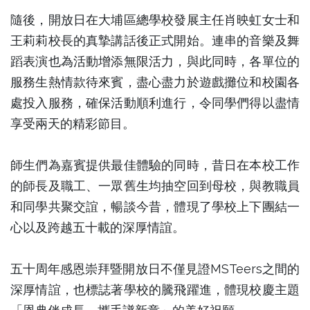
隨後，開放日在大埔區總學校發展主任肖映虹女士和
王莉莉校長的真摯講話後正式開始。連串的音樂及舞
蹈表演也為活動增添無限活力，與此同時，各單位的
服務生熱情款待來賓，盡心盡力於遊戲攤位和校園各
處投入服務，確保活動順利進行，令同學們得以盡情
享受兩天的精彩節目。
師生們為嘉賓提供最佳體驗的同時，昔日在本校工作
的師長及職工、一眾舊生均抽空回到母校，與教職員
和同學共聚交誼，暢談今昔，體現了學校上下團結一
心以及跨越五十載的深厚情誼。
五十周年感恩崇拜暨開放日不僅見證MSTeers之間的
深厚情誼，也標誌著學校的騰飛躍進，體現校慶主題