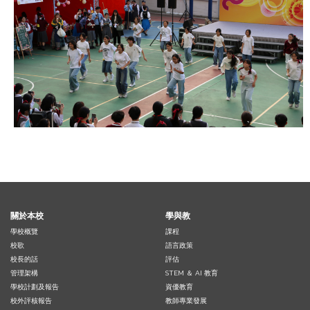
關於本校
學與教
學校概覽
課程
校歌
語言政策
校長的話
評估
管理架構
STEM ＆ AI 教育
學校計劃及報告
資優教育
校外評核報告
教師專業發展