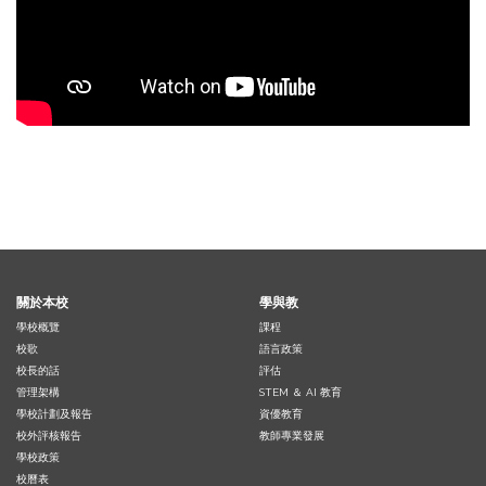
關於本校
學與教
學校概覽
課程
校歌
語言政策
校長的話
評估
管理架構
STEM ＆ AI 教育
學校計劃及報告
資優教育
校外評核報告
教師專業發展
學校政策
校曆表