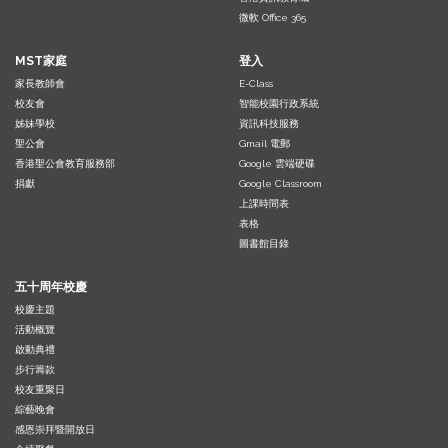
微軟 Office 365
MST家庭
登入
家長教師會
E-Class
校友會
智能校園行政系統
姊妹學校
資訊科技服務
聖公會
Gmail 電郵
香港聖公會教育服務部
Google 雲端硬碟
捐獻
Google Classroom
上課時間表
表格
圖書館目錄
五十周年校慶
校慶主題
活動概覽
啟動典禮
步行籌款
校友重聚日
綜藝晚會
感恩崇拜暨開放日