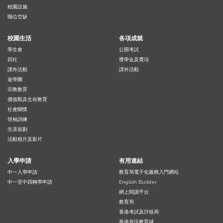
校園設施
職位空缺
校園生活
各項成就
學生會
公開考試
四社
獎學金及獎項
課外活動
課外活動
遊學團
宗教教育
價值觀及生命教育
社會關懷
領袖訓練
生涯規劃
活動相片及影片
入學申請
有用連結
中一入學申請
教育局電子化服務入門網站
中一至中四轉學申請
English Builder
網上閱讀平台
教育局
香港考試及評核局
香港資訊教育城