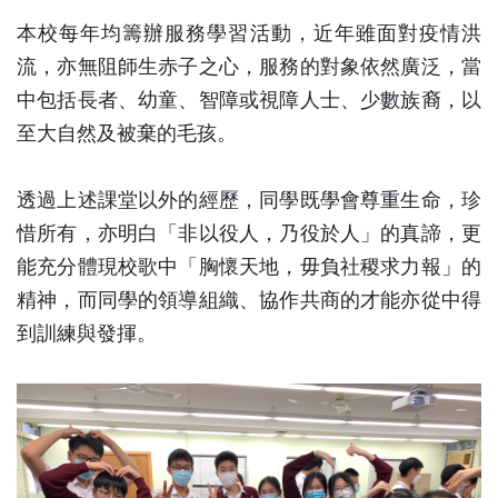
本校每年均籌辦服務學習活動，近年雖面對疫情洪
流，亦無阻師生赤子之心，服務的對象依然廣泛，當
中包括長者、幼童、智障或視障人士、少數族裔，以
至大自然及被棄的毛孩。
透過上述課堂以外的經歷，同學既學會尊重生命，珍
惜所有，亦明白「非以役人，乃役於人」的真諦，更
能充分體現校歌中「胸懷天地，毋負社稷求力報」的
精神，而同學的領導組織、協作共商的才能亦從中得
到訓練與發揮。