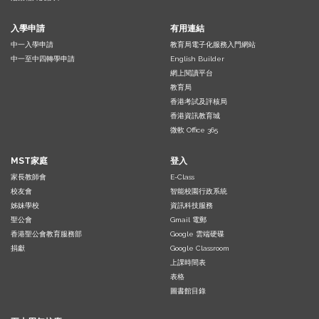
入學申請
有用連結
中一入學申請
教育局電子化服務入門網站
中一至中四轉學申請
English Builder
網上閱讀平台
教育局
香港考試及評核局
香港資訊教育城
微軟 Office 365
MST家庭
登入
家長教師會
E-Class
校友會
智能校園行政系統
姊妹學校
資訊科技服務
聖公會
Gmail 電郵
香港聖公會教育服務部
Google 雲端硬碟
捐獻
Google Classroom
上課時間表
表格
圖書館目錄