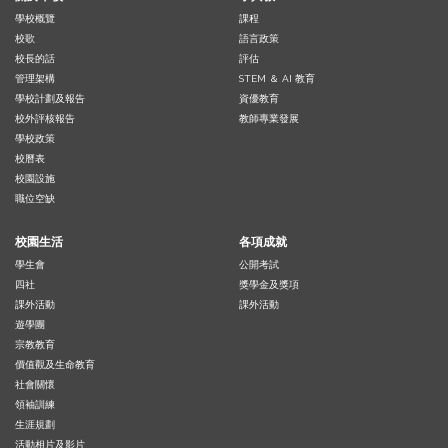
學校概覽
課程
校歌
語言政策
校長的話
評估
管理架構
STEM ＆ AI 教育
學校計劃及報告
資優教育
校外評核報告
教師專業發展
學校政策
校曆表
校園設施
職位空缺
校園生活
各項成就
學生會
公開考試
四社
獎學金及獎項
課外活動
課外活動
遊學團
宗教教育
價值觀及生命教育
社會關懷
領袖訓練
生涯規劃
活動相片及影片