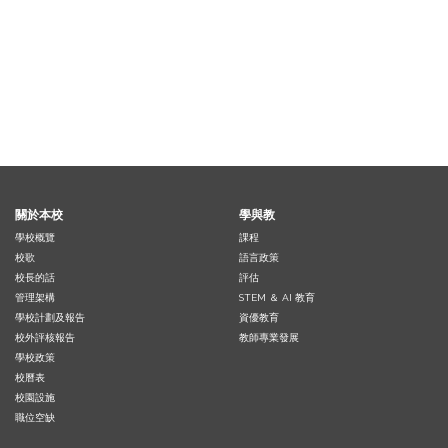
關於本校
學與教
學校概覽
課程
校歌
語言政策
校長的話
評估
管理架構
STEM ＆ AI 教育
學校計劃及報告
資優教育
校外評核報告
教師專業發展
學校政策
校曆表
校園設施
職位空缺