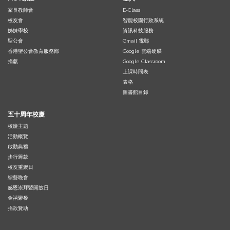
家長教師會
E-Class
校友會
智能校園行政系統
姊妹學校
資訊科技服務
聖公會
Gmail 電郵
香港聖公會教育服務部
Google 雲端硬碟
捐獻
Google Classroom
上課時間表
表格
圖書館目錄
五十周年校慶
校慶主題
活動概覽
啟動典禮
步行籌款
校友重聚日
綜藝晚會
感恩崇拜暨開放日
金禧聚餐
捐款贊助