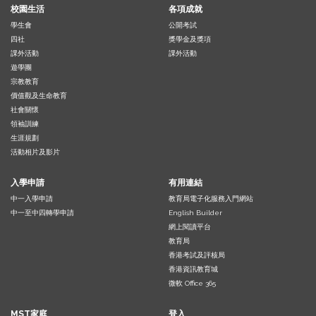
校園生活
各項成就
學生會
公開考試
四社
獎學金及獎項
課外活動
課外活動
遊學團
宗教教育
價值觀及生命教育
社會關懷
領袖訓練
生涯規劃
活動相片及影片
入學申請
有用連結
中一入學申請
教育局電子化服務入門網站
中一至中四轉學申請
English Builder
網上閱讀平台
教育局
香港考試及評核局
香港資訊教育城
微軟 Office 365
MST家庭
登入