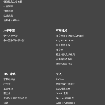
價值觀及生命教育
社會關懷
領袖訓練
生涯規劃
活動相片及影片
入學申請
有用連結
中一入學申請
教育局電子化服務入門網站
中一至中四轉學申請
English Builder
網上閱讀平台
教育局
香港考試及評核局
香港資訊教育城
微軟 Office 365
MST家庭
登入
家長教師會
E-Class
校友會
智能校園行政系統
姊妹學校
資訊科技服務
聖公會
Gmail 電郵
香港聖公會教育服務部
Google 雲端硬碟
捐獻
Google Classroom