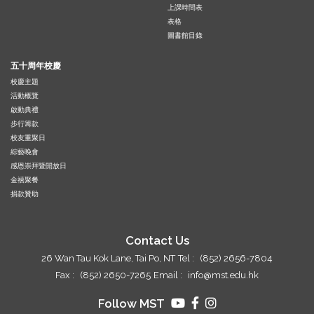
上課時間表
表格
圖書館目錄
五十周年校慶
校慶主題
活動概覽
啟動典禮
步行籌款
校友重聚日
綜藝晚會
感恩崇拜暨開放日
金禧聚餐
捐款贊助
Contact Us
26 Wan Tau Kok Lane, Tai Po, NT
Tel :
(852) 2656-7804
Fax :
(852) 2650-7265
Email :
info@mst.edu.hk
Follow MST