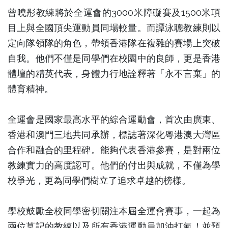
曾曉彤教練將於全運會的3000米障礙賽及1500米項
目上與全國頂尖運動員同場較量。而譚泳聰教練則以
定向隊領隊的角色，帶領香港隊在複雜的賽場上突破
自我。他們不僅是同學們在校園中的良師，更是香港
體壇的精英代表，身體力行地詮釋著「永不言棄」的
體育精神。
全運會是國家最高水平的綜合運動會，首次由廣東、
香港和澳門三地共同承辦，標誌著深化粵港澳大灣區
合作和融合的里程碑。能夠代表香港參賽，是對兩位
教練實力的高度認可。他們的付出與成就，不僅為學
校爭光，更為同學們樹立了追求卓越的榜樣。
學校鼓勵全校同學密切關注本屆全運會賽事，一起為
兩位莫記的教練以及所有香港運動員加油打氣！並預