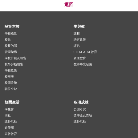
返回
關於本校
學與教
學校概覽
課程
校歌
語言政策
校長的話
評估
管理架構
STEM ＆ AI 教育
學校計劃及報告
資優教育
校外評核報告
教師專業發展
學校政策
校曆表
校園設施
職位空缺
校園生活
各項成就
學生會
公開考試
四社
獎學金及獎項
課外活動
課外活動
遊學團
宗教教育