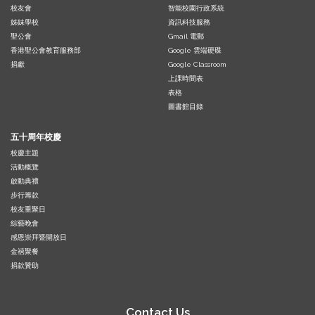
校友會
智能校園行政系統
姊妹學校
資訊科技服務
聖公會
Gmail 電郵
香港聖公會教育服務部
Google 雲端硬碟
捐獻
Google Classroom
上課時間表
表格
圖書館目錄
五十周年校慶
校慶主題
活動概覽
啟動典禮
步行籌款
校友重聚日
綜藝晚會
感恩崇拜暨開放日
金禧聚餐
捐款贊助
Contact Us