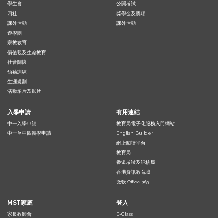
學生會
公開考試
四社
獎學金及獎項
課外活動
課外活動
遊學團
宗教教育
價值觀及生命教育
社會關懷
領袖訓練
生涯規劃
活動相片及影片
入學申請
有用連結
中一入學申請
教育局電子化服務入門網站
中一至中四轉學申請
English Builder
網上閱讀平台
教育局
香港考試及評核局
香港資訊教育城
微軟 Office 365
MST家庭
登入
家長教師會
E-Class