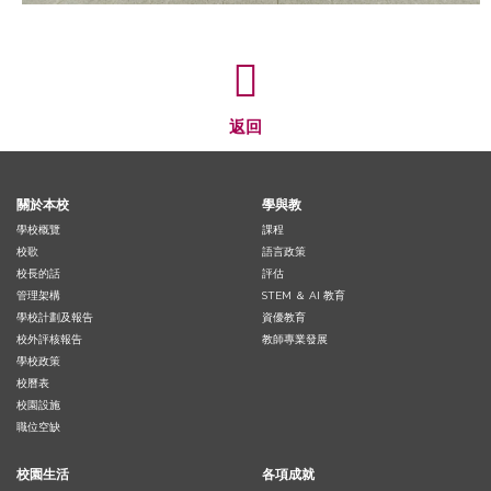
返回
關於本校
學與教
學校概覽
課程
校歌
語言政策
校長的話
評估
管理架構
STEM ＆ AI 教育
學校計劃及報告
資優教育
校外評核報告
教師專業發展
學校政策
校曆表
校園設施
職位空缺
校園生活
各項成就