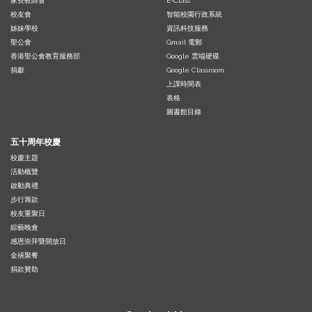
家長教師會
E-Class
校友會
智能校園行政系統
姊妹學校
資訊科技服務
聖公會
Gmail 電郵
香港聖公會教育服務部
Google 雲端硬碟
捐獻
Google Classroom
上課時間表
表格
圖書館目錄
五十周年校慶
校慶主題
活動概覽
啟動典禮
步行籌款
校友重聚日
綜藝晚會
感恩崇拜暨開放日
金禧聚餐
捐款贊助