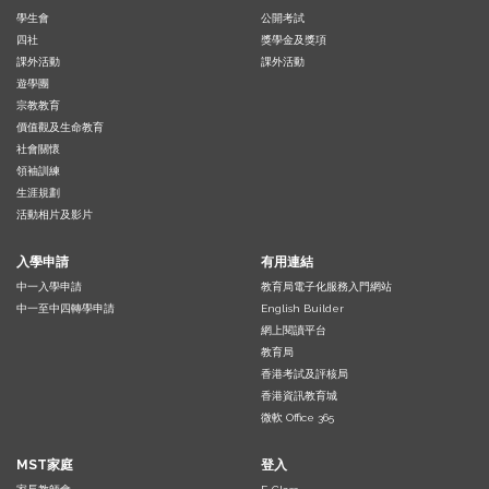
學生會
公開考試
四社
獎學金及獎項
課外活動
課外活動
遊學團
宗教教育
價值觀及生命教育
社會關懷
領袖訓練
生涯規劃
活動相片及影片
入學申請
有用連結
中一入學申請
教育局電子化服務入門網站
中一至中四轉學申請
English Builder
網上閱讀平台
教育局
香港考試及評核局
香港資訊教育城
微軟 Office 365
MST家庭
登入