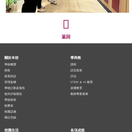
返回
關於本校
學與教
學校概覽
課程
校歌
語言政策
校長的話
評估
管理架構
STEM ＆ AI 教育
學校計劃及報告
資優教育
校外評核報告
教師專業發展
學校政策
校曆表
校園設施
職位空缺
校園生活
各項成就