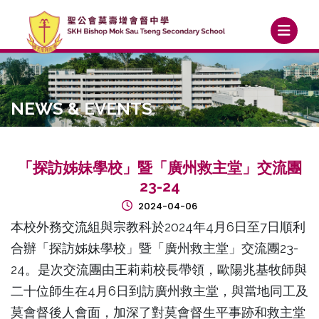
NEWS & EVENTS
「探訪姊妹學校」暨「廣州救主堂」交流團
23-24
2024-04-06
本校外務交流組與宗教科於2024年4月6日至7日順利
合辦「探訪姊妹學校」暨「廣州救主堂」交流團23-
24。是次交流團由王莉莉校長帶領，歐陽兆基牧師與
二十位師生在4月6日到訪廣州救主堂，與當地同工及
莫會督後人會面，加深了對莫會督生平事跡和救主堂